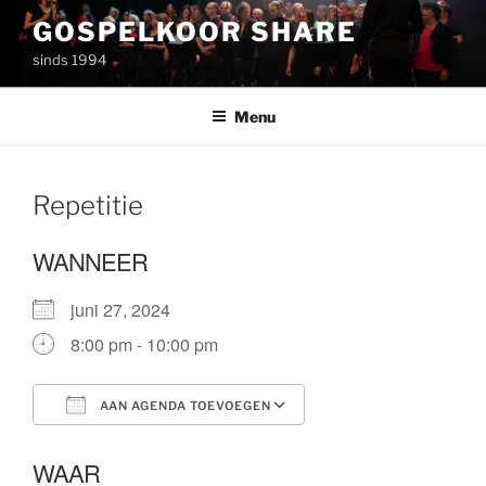
Ga
GOSPELKOOR SHARE
naar
sinds 1994
de
inhoud
Menu
Repetitie
WANNEER
juni 27, 2024
8:00 pm - 10:00 pm
AAN AGENDA TOEVOEGEN
Download ICS
Google Calendar
WAAR