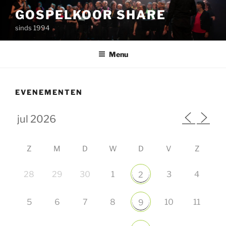
Ga
GOSPELKOOR SHARE
naar
sinds 1994
de
inhoud
Menu
EVENEMENTEN
Z
M
D
W
D
V
Z
28
29
30
1
3
4
2
5
6
7
8
10
11
9